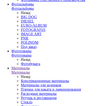
Фотоальбомы
Фотоальбомы
Назад
BIG DOG
DIESEL
EURO-ALBUM
FOTOGRAFIA
IMAGE ART
PNR
POLINOM
Под заказ
Фототовары
Фототовары
Назад
Фотобумага
Материалы
Материалы
Назад
Консервационные материалы
Материалы для задников
Пленки для наката и ламинирования
Расходные материалы
Ретушь и реставрация
Стекло