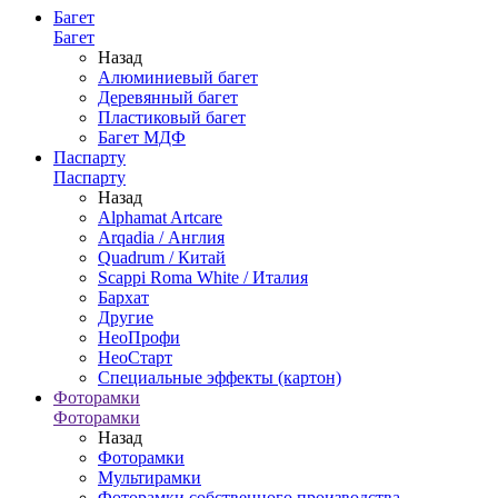
Багет
Багет
Назад
Алюминиевый багет
Деревянный багет
Пластиковый багет
Багет МДФ
Паспарту
Паспарту
Назад
Alphamat Artcare
Arqadia / Англия
Quadrum / Китай
Scappi Roma White / Италия
Бархат
Другие
НеоПрофи
НеоСтарт
Специальные эффекты (картон)
Фоторамки
Фоторамки
Назад
Фоторамки
Мультирамки
Фоторамки собственного производства