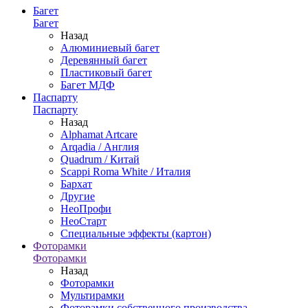
Багет
Багет
Назад
Алюминиевый багет
Деревянный багет
Пластиковый багет
Багет МДФ
Паспарту
Паспарту
Назад
Alphamat Artcare
Arqadia / Англия
Quadrum / Китай
Scappi Roma White / Италия
Бархат
Другие
НеоПрофи
НеоСтарт
Специальные эффекты (картон)
Фоторамки
Фоторамки
Назад
Фоторамки
Мультирамки
Фоторамки собственного производства