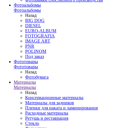
Фотоальбомы
Фотоальбомы
Назад
BIG DOG
DIESEL
EURO-ALBUM
FOTOGRAFIA
IMAGE ART
PNR
POLINOM
Под заказ
Фототовары
Фототовары
Назад
Фотобумага
Материалы
Материалы
Назад
Консервационные материалы
Материалы для задников
Пленки для наката и ламинирования
Расходные материалы
Ретушь и реставрация
Стекло