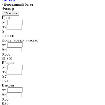
/
Багеты
/
Деревянный багет
Фильтр
Цена
от
до
0
100 000
Доступное количество
от
до
0.000
31.850
Ширина
от
до
0.7
16.4
Высота
от
до
0.50
8.30