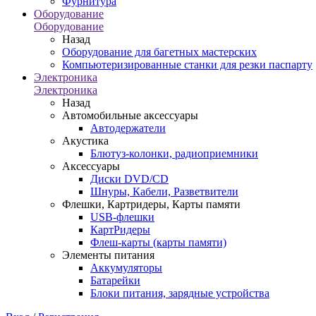
Фурнитура
Оборудование
Оборудование
Назад
Оборудование для багетных мастерских
Компьютеризированные станки для резки паспарту
Электроника
Электроника
Назад
Автомобильные аксессуары
Автодержатели
Акустика
Блютуз-колонки, радиоприемники
Аксессуары
Диски DVD/CD
Шнуры, Кабели, Разветвители
Флешки, Картридеры, Карты памяти
USB-флешки
КартРидеры
Флеш-карты (карты памяти)
Элементы питания
Аккумуляторы
Батарейки
Блоки питания, зарядные устройства