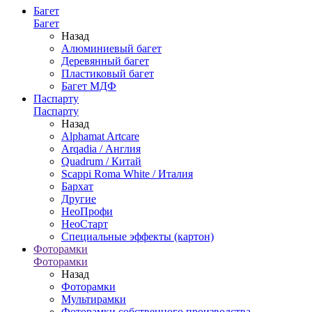
Багет
Багет
Назад
Алюминиевый багет
Деревянный багет
Пластиковый багет
Багет МДФ
Паспарту
Паспарту
Назад
Alphamat Artcare
Arqadia / Англия
Quadrum / Китай
Scappi Roma White / Италия
Бархат
Другие
НеоПрофи
НеоСтарт
Специальные эффекты (картон)
Фоторамки
Фоторамки
Назад
Фоторамки
Мультирамки
Фоторамки собственного производства