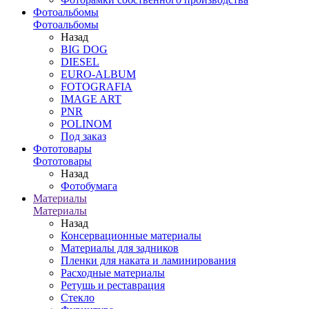
Фотоальбомы
Фотоальбомы
Назад
BIG DOG
DIESEL
EURO-ALBUM
FOTOGRAFIA
IMAGE ART
PNR
POLINOM
Под заказ
Фототовары
Фототовары
Назад
Фотобумага
Материалы
Материалы
Назад
Консервационные материалы
Материалы для задников
Пленки для наката и ламинирования
Расходные материалы
Ретушь и реставрация
Стекло