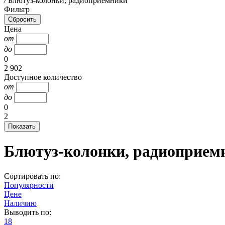
/
Блютуз-колонки, радиоприемники
Фильтр
Цена
от
до
0
2 902
Доступное количество
от
до
0
2
Блютуз-колонки, радиоприем
Сортировать по:
Популярности
Цене
Наличию
Выводить по:
18