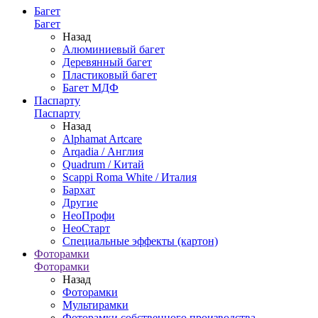
Багет
Багет
Назад
Алюминиевый багет
Деревянный багет
Пластиковый багет
Багет МДФ
Паспарту
Паспарту
Назад
Alphamat Artcare
Arqadia / Англия
Quadrum / Китай
Scappi Roma White / Италия
Бархат
Другие
НеоПрофи
НеоСтарт
Специальные эффекты (картон)
Фоторамки
Фоторамки
Назад
Фоторамки
Мультирамки
Фоторамки собственного производства