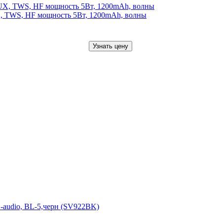
, TWS, HF мощность 5Вт, 1200mAh, волны
Узнать цену
-audio, BL-5,черн (SV922BK)