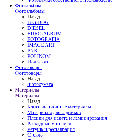
Фотоальбомы
Фотоальбомы
Назад
BIG DOG
DIESEL
EURO-ALBUM
FOTOGRAFIA
IMAGE ART
PNR
POLINOM
Под заказ
Фототовары
Фототовары
Назад
Фотобумага
Материалы
Материалы
Назад
Консервационные материалы
Материалы для задников
Пленки для наката и ламинирования
Расходные материалы
Ретушь и реставрация
Стекло