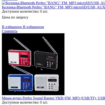
Колонка-Bluetooth Perfeo "BANG" FM, MP3 microSD/USB, AUX
Доступное количество:
0 шт.
Цена по запросу
В избранное
В избранном
Сравнить
Мини-аудио Perfeo Sound Ranger УКВ+FM, MP3 (USB/TF), USB
Доступное количество:
0 шт.