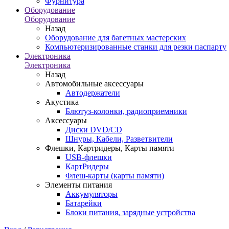
Фурнитура
Оборудование
Оборудование
Назад
Оборудование для багетных мастерских
Компьютеризированные станки для резки паспарту
Электроника
Электроника
Назад
Автомобильные аксессуары
Автодержатели
Акустика
Блютуз-колонки, радиоприемники
Аксессуары
Диски DVD/CD
Шнуры, Кабели, Разветвители
Флешки, Картридеры, Карты памяти
USB-флешки
КартРидеры
Флеш-карты (карты памяти)
Элементы питания
Аккумуляторы
Батарейки
Блоки питания, зарядные устройства