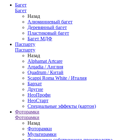
Багет
Багет
Назад
Алюминиевый багет
Деревянный багет
Пластиковый багет
Багет МДФ
Паспарту
Паспарту
Назад
Alphamat Artcare
Arqadia / Англия
Quadrum / Китай
Scappi Roma White / Италия
Бархат
Другие
НеоПрофи
НеоСтарт
Специальные эффекты (картон)
Фоторамки
Фоторамки
Назад
Фоторамки
Мультирамки
Фоторамки собственного производства