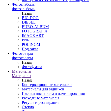
Фотоальбомы
Фотоальбомы
Назад
BIG DOG
DIESEL
EURO-ALBUM
FOTOGRAFIA
IMAGE ART
PNR
POLINOM
Под заказ
Фототовары
Фототовары
Назад
Фотобумага
Материалы
Материалы
Назад
Консервационные материалы
Материалы для задников
Пленки для наката и ламинирования
Расходные материалы
Ретушь и реставрация
Стекло