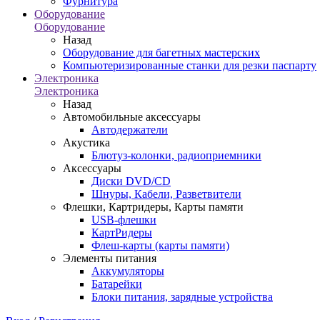
Фурнитура
Оборудование
Оборудование
Назад
Оборудование для багетных мастерских
Компьютеризированные станки для резки паспарту
Электроника
Электроника
Назад
Автомобильные аксессуары
Автодержатели
Акустика
Блютуз-колонки, радиоприемники
Аксессуары
Диски DVD/CD
Шнуры, Кабели, Разветвители
Флешки, Картридеры, Карты памяти
USB-флешки
КартРидеры
Флеш-карты (карты памяти)
Элементы питания
Аккумуляторы
Батарейки
Блоки питания, зарядные устройства