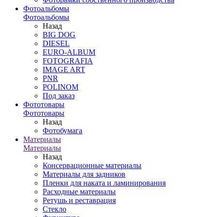
Фотоальбомы
Фотоальбомы
Назад
BIG DOG
DIESEL
EURO-ALBUM
FOTOGRAFIA
IMAGE ART
PNR
POLINOM
Под заказ
Фототовары
Фототовары
Назад
Фотобумага
Материалы
Материалы
Назад
Консервационные материалы
Материалы для задников
Пленки для наката и ламинирования
Расходные материалы
Ретушь и реставрация
Стекло