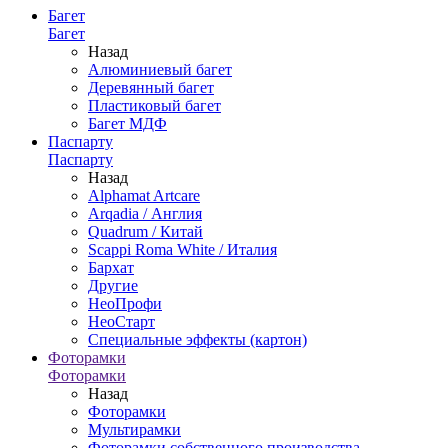
Багет
Багет
Назад
Алюминиевый багет
Деревянный багет
Пластиковый багет
Багет МДФ
Паспарту
Паспарту
Назад
Alphamat Artcare
Arqadia / Англия
Quadrum / Китай
Scappi Roma White / Италия
Бархат
Другие
НеоПрофи
НеоСтарт
Специальные эффекты (картон)
Фоторамки
Фоторамки
Назад
Фоторамки
Мультирамки
Фоторамки собственного производства