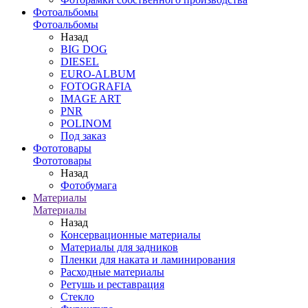
Фотоальбомы
Фотоальбомы
Назад
BIG DOG
DIESEL
EURO-ALBUM
FOTOGRAFIA
IMAGE ART
PNR
POLINOM
Под заказ
Фототовары
Фототовары
Назад
Фотобумага
Материалы
Материалы
Назад
Консервационные материалы
Материалы для задников
Пленки для наката и ламинирования
Расходные материалы
Ретушь и реставрация
Стекло