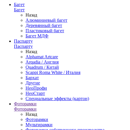
Багет
Багет
Назад
Алюминиевый багет
Деревянный багет
Пластиковый багет
Багет МДФ
Паспарту
Паспарту
Назад
Alphamat Artcare
Arqadia / Англия
Quadrum / Китай
Scappi Roma White / Италия
Бархат
Другие
НеоПрофи
НеоСтарт
Специальные эффекты (картон)
Фоторамки
Фоторамки
Назад
Фоторамки
Мультирамки
Фоторамки собственного производства