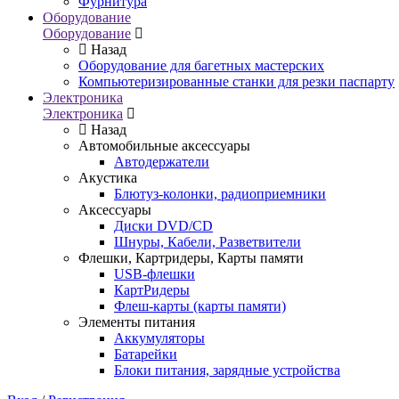
Фурнитура
Оборудование
Оборудование
Назад
Оборудование для багетных мастерских
Компьютеризированные станки для резки паспарту
Электроника
Электроника
Назад
Автомобильные аксессуары
Автодержатели
Акустика
Блютуз-колонки, радиоприемники
Аксессуары
Диски DVD/CD
Шнуры, Кабели, Разветвители
Флешки, Картридеры, Карты памяти
USB-флешки
КартРидеры
Флеш-карты (карты памяти)
Элементы питания
Аккумуляторы
Батарейки
Блоки питания, зарядные устройства