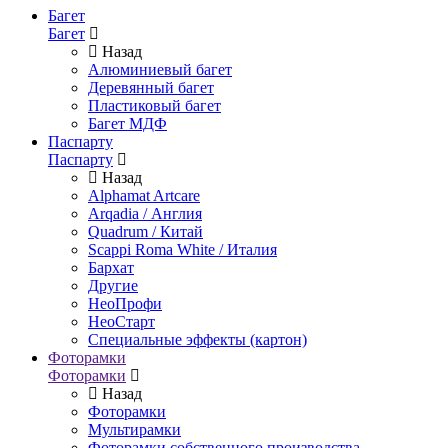
Багет
Багет
Назад
Алюминиевый багет
Деревянный багет
Пластиковый багет
Багет МДФ
Паспарту
Паспарту
Назад
Alphamat Artcare
Arqadia / Англия
Quadrum / Китай
Scappi Roma White / Италия
Бархат
Другие
НеоПрофи
НеоСтарт
Специальные эффекты (картон)
Фоторамки
Фоторамки
Назад
Фоторамки
Мультирамки
Фоторамки собственного производства