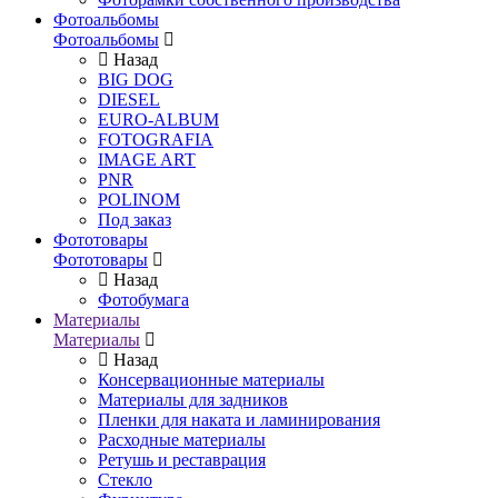
Фотоальбомы
Фотоальбомы
Назад
BIG DOG
DIESEL
EURO-ALBUM
FOTOGRAFIA
IMAGE ART
PNR
POLINOM
Под заказ
Фототовары
Фототовары
Назад
Фотобумага
Материалы
Материалы
Назад
Консервационные материалы
Материалы для задников
Пленки для наката и ламинирования
Расходные материалы
Ретушь и реставрация
Стекло