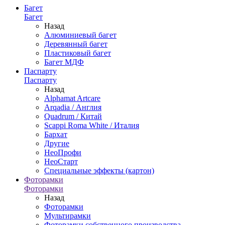
Багет
Багет
Назад
Алюминиевый багет
Деревянный багет
Пластиковый багет
Багет МДФ
Паспарту
Паспарту
Назад
Alphamat Artcare
Arqadia / Англия
Quadrum / Китай
Scappi Roma White / Италия
Бархат
Другие
НеоПрофи
НеоСтарт
Специальные эффекты (картон)
Фоторамки
Фоторамки
Назад
Фоторамки
Мультирамки
Фоторамки собственного производства