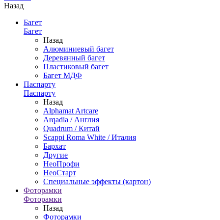
Назад
Багет
Багет
Назад
Алюминиевый багет
Деревянный багет
Пластиковый багет
Багет МДФ
Паспарту
Паспарту
Назад
Alphamat Artcare
Arqadia / Англия
Quadrum / Китай
Scappi Roma White / Италия
Бархат
Другие
НеоПрофи
НеоСтарт
Специальные эффекты (картон)
Фоторамки
Фоторамки
Назад
Фоторамки