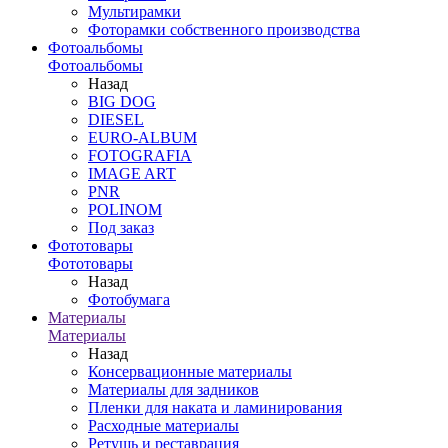
Мультирамки
Фоторамки собственного производства
Фотоальбомы
Фотоальбомы
Назад
BIG DOG
DIESEL
EURO-ALBUM
FOTOGRAFIA
IMAGE ART
PNR
POLINOM
Под заказ
Фототовары
Фототовары
Назад
Фотобумага
Материалы
Материалы
Назад
Консервационные материалы
Материалы для задников
Пленки для наката и ламинирования
Расходные материалы
Ретушь и реставрация