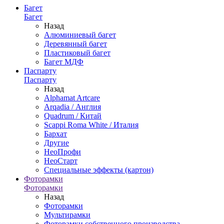
Багет
Багет
Назад
Алюминиевый багет
Деревянный багет
Пластиковый багет
Багет МДФ
Паспарту
Паспарту
Назад
Alphamat Artcare
Arqadia / Англия
Quadrum / Китай
Scappi Roma White / Италия
Бархат
Другие
НеоПрофи
НеоСтарт
Специальные эффекты (картон)
Фоторамки
Фоторамки
Назад
Фоторамки
Мультирамки
Фоторамки собственного производства