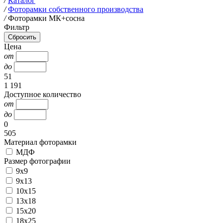
/
Каталог
/
Фоторамки собственного производства
/
Фоторамки МК+сосна
Фильтр
Цена
от
до
51
1 191
Доступное количество
от
до
0
505
Материал фоторамки
МДФ
Размер фотографии
9х9
9х13
10х15
13х18
15х20
18х25