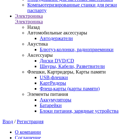
Компьютеризированные станки для резки
паспарту
Электроника
Электроника
Назад
Автомобильные аксессуары
Автодержатели
Акустика
Блютуз-колонки, радиоприемники
Аксессуары
Диски DVD/CD
Шнуры, Кабели, Разветвители
Флешки, Картридеры, Карты памяти
USB-флешки
КартРидеры
Флеш-карты (карты памяти)
Элементы питания
Аккумуляторы
Батарейки
Блоки питания, зарядные устройства
Вход
/
Регистрация
О компании
Соглашение