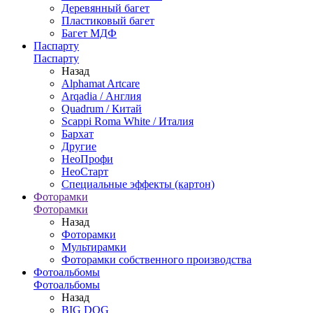
Деревянный багет
Пластиковый багет
Багет МДФ
Паспарту
Паспарту
Назад
Alphamat Artcare
Arqadia / Англия
Quadrum / Китай
Scappi Roma White / Италия
Бархат
Другие
НеоПрофи
НеоСтарт
Специальные эффекты (картон)
Фоторамки
Фоторамки
Назад
Фоторамки
Мультирамки
Фоторамки собственного производства
Фотоальбомы
Фотоальбомы
Назад
BIG DOG