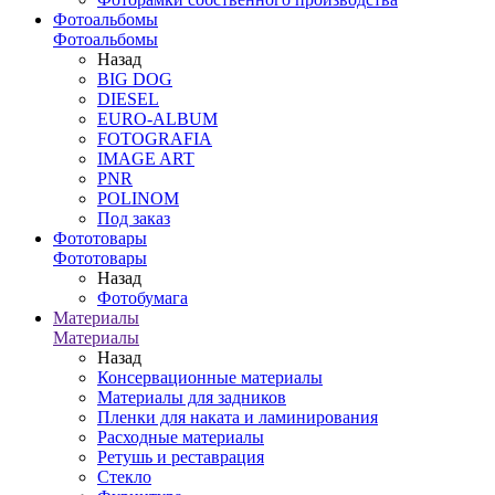
Фотоальбомы
Фотоальбомы
Назад
BIG DOG
DIESEL
EURO-ALBUM
FOTOGRAFIA
IMAGE ART
PNR
POLINOM
Под заказ
Фототовары
Фототовары
Назад
Фотобумага
Материалы
Материалы
Назад
Консервационные материалы
Материалы для задников
Пленки для наката и ламинирования
Расходные материалы
Ретушь и реставрация
Стекло