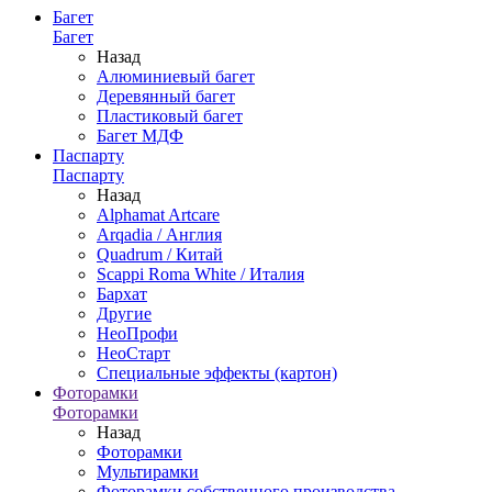
Багет
Багет
Назад
Алюминиевый багет
Деревянный багет
Пластиковый багет
Багет МДФ
Паспарту
Паспарту
Назад
Alphamat Artcare
Arqadia / Англия
Quadrum / Китай
Scappi Roma White / Италия
Бархат
Другие
НеоПрофи
НеоСтарт
Специальные эффекты (картон)
Фоторамки
Фоторамки
Назад
Фоторамки
Мультирамки
Фоторамки собственного производства