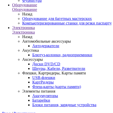
Фурнитура
Оборудование
Оборудование
Назад
Оборудование для багетных мастерских
Компьютеризированные станки для резки паспарту
Электроника
Электроника
Назад
Автомобильные аксессуары
Автодержатели
Акустика
Блютуз-колонки, радиоприемники
Аксессуары
Диски DVD/CD
Шнуры, Кабели, Разветвители
Флешки, Картридеры, Карты памяти
USB-флешки
КартРидеры
Флеш-карты (карты памяти)
Элементы питания
Аккумуляторы
Батарейки
Блоки питания, зарядные устройства