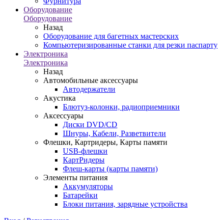
Фурнитура
Оборудование
Оборудование
Назад
Оборудование для багетных мастерских
Компьютеризированные станки для резки паспарту
Электроника
Электроника
Назад
Автомобильные аксессуары
Автодержатели
Акустика
Блютуз-колонки, радиоприемники
Аксессуары
Диски DVD/CD
Шнуры, Кабели, Разветвители
Флешки, Картридеры, Карты памяти
USB-флешки
КартРидеры
Флеш-карты (карты памяти)
Элементы питания
Аккумуляторы
Батарейки
Блоки питания, зарядные устройства