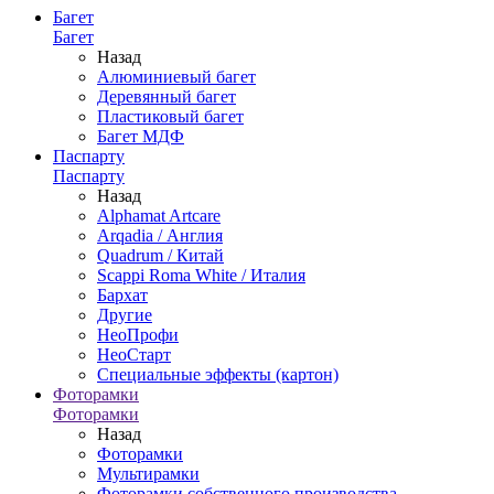
Багет
Багет
Назад
Алюминиевый багет
Деревянный багет
Пластиковый багет
Багет МДФ
Паспарту
Паспарту
Назад
Alphamat Artcare
Arqadia / Англия
Quadrum / Китай
Scappi Roma White / Италия
Бархат
Другие
НеоПрофи
НеоСтарт
Специальные эффекты (картон)
Фоторамки
Фоторамки
Назад
Фоторамки
Мультирамки
Фоторамки собственного производства