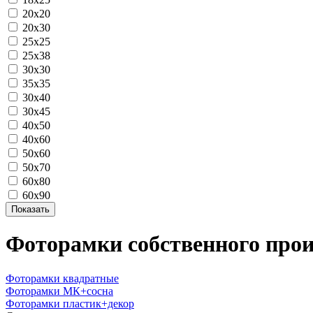
20х20
20х30
25х25
25х38
30х30
35х35
30х40
30х45
40х50
40х60
50х60
50х70
60х80
60х90
Фоторамки собственного прои
Фоторамки квадратные
Фоторамки МК+сосна
Фоторамки пластик+декор