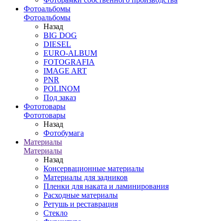
Фотоальбомы
Фотоальбомы
Назад
BIG DOG
DIESEL
EURO-ALBUM
FOTOGRAFIA
IMAGE ART
PNR
POLINOM
Под заказ
Фототовары
Фототовары
Назад
Фотобумага
Материалы
Материалы
Назад
Консервационные материалы
Материалы для задников
Пленки для наката и ламинирования
Расходные материалы
Ретушь и реставрация
Стекло