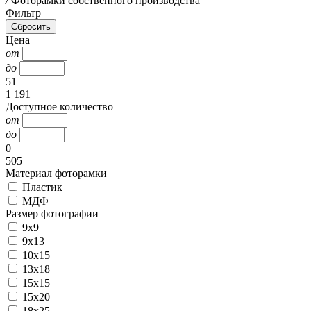
/
Фоторамки собственного производства
Фильтр
Цена
от
до
51
1 191
Доступное количество
от
до
0
505
Материал фоторамки
Пластик
МДФ
Размер фотографии
9х9
9х13
10х15
13х18
15х15
15х20
18х25