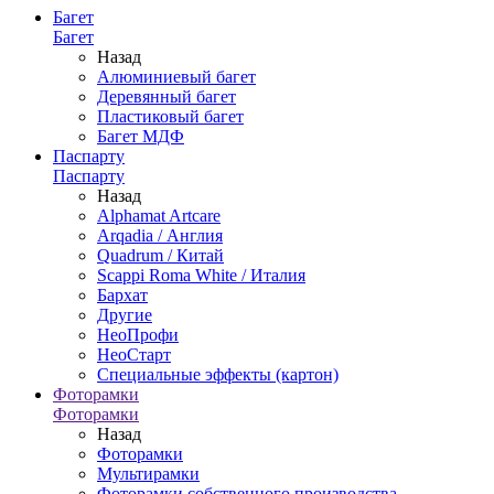
Багет
Багет
Назад
Алюминиевый багет
Деревянный багет
Пластиковый багет
Багет МДФ
Паспарту
Паспарту
Назад
Alphamat Artcare
Arqadia / Англия
Quadrum / Китай
Scappi Roma White / Италия
Бархат
Другие
НеоПрофи
НеоСтарт
Специальные эффекты (картон)
Фоторамки
Фоторамки
Назад
Фоторамки
Мультирамки
Фоторамки собственного производства