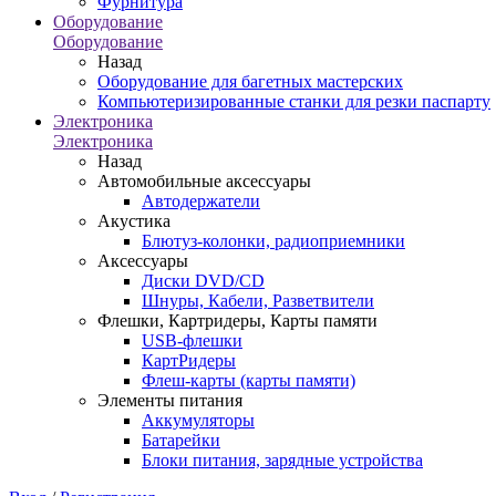
Фурнитура
Оборудование
Оборудование
Назад
Оборудование для багетных мастерских
Компьютеризированные станки для резки паспарту
Электроника
Электроника
Назад
Автомобильные аксессуары
Автодержатели
Акустика
Блютуз-колонки, радиоприемники
Аксессуары
Диски DVD/CD
Шнуры, Кабели, Разветвители
Флешки, Картридеры, Карты памяти
USB-флешки
КартРидеры
Флеш-карты (карты памяти)
Элементы питания
Аккумуляторы
Батарейки
Блоки питания, зарядные устройства