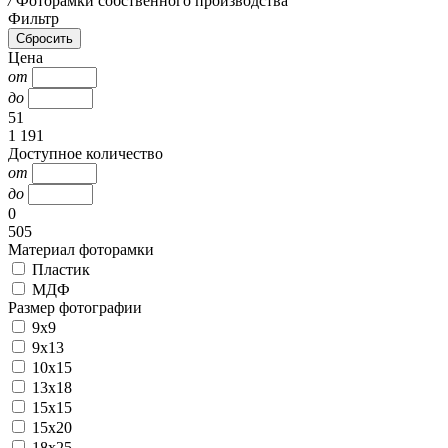
/
Фоторамки собственного производства
Фильтр
Цена
от
до
51
1 191
Доступное количество
от
до
0
505
Материал фоторамки
Пластик
МДФ
Размер фотографии
9х9
9х13
10х15
13х18
15х15
15х20
18х25