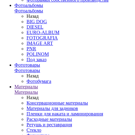
Фотоальбомы
Фотоальбомы
Назад
BIG DOG
DIESEL
EURO-ALBUM
FOTOGRAFIA
IMAGE ART
PNR
POLINOM
Под заказ
Фототовары
Фототовары
Назад
Фотобумага
Материалы
Материалы
Назад
Консервационные материалы
Материалы для задников
Пленки для наката и ламинирования
Расходные материалы
Ретушь и реставрация
Стекло