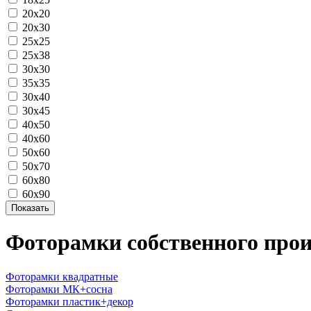
20х20
20х30
25х25
25х38
30х30
35х35
30х40
30х45
40х50
40х60
50х60
50х70
60х80
60х90
Фоторамки собственного прои
Фоторамки квадратные
Фоторамки МК+сосна
Фоторамки пластик+декор