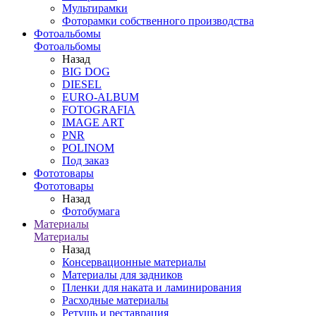
Мультирамки
Фоторамки собственного производства
Фотоальбомы
Фотоальбомы
Назад
BIG DOG
DIESEL
EURO-ALBUM
FOTOGRAFIA
IMAGE ART
PNR
POLINOM
Под заказ
Фототовары
Фототовары
Назад
Фотобумага
Материалы
Материалы
Назад
Консервационные материалы
Материалы для задников
Пленки для наката и ламинирования
Расходные материалы
Ретушь и реставрация