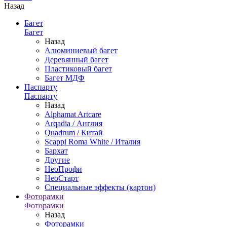
Назад
Багет
Багет
Назад
Алюминиевый багет
Деревянный багет
Пластиковый багет
Багет МДФ
Паспарту
Паспарту
Назад
Alphamat Artcare
Arqadia / Англия
Quadrum / Китай
Scappi Roma White / Италия
Бархат
Другие
НеоПрофи
НеоСтарт
Специальные эффекты (картон)
Фоторамки
Фоторамки
Назад
Фоторамки