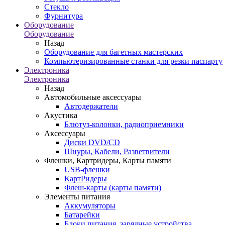
Стекло
Фурнитура
Оборудование
Оборудование
Назад
Оборудование для багетных мастерских
Компьютеризированные станки для резки паспарту
Электроника
Электроника
Назад
Автомобильные аксессуары
Автодержатели
Акустика
Блютуз-колонки, радиоприемники
Аксессуары
Диски DVD/CD
Шнуры, Кабели, Разветвители
Флешки, Картридеры, Карты памяти
USB-флешки
КартРидеры
Флеш-карты (карты памяти)
Элементы питания
Аккумуляторы
Батарейки
Блоки питания, зарядные устройства