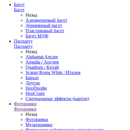
Багет
Багет
Назад
Алюминиевый багет
Деревянный багет
Пластиковый багет
Багет МДФ
Паспарту
Паспарту
Назад
Alphamat Artcare
Arqadia / Англия
Quadrum / Китай
Scappi Roma White / Италия
Бархат
Другие
НеоПрофи
НеоСтарт
Специальные эффекты (картон)
Фоторамки
Фоторамки
Назад
Фоторамки
Мультирамки
Фоторамки собственного производства