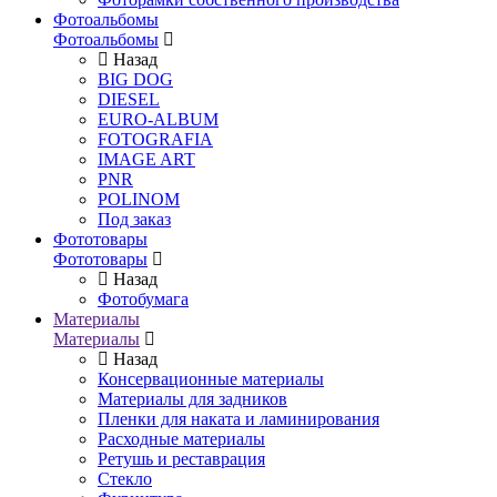
Фотоальбомы
Фотоальбомы
Назад
BIG DOG
DIESEL
EURO-ALBUM
FOTOGRAFIA
IMAGE ART
PNR
POLINOM
Под заказ
Фототовары
Фототовары
Назад
Фотобумага
Материалы
Материалы
Назад
Консервационные материалы
Материалы для задников
Пленки для наката и ламинирования
Расходные материалы
Ретушь и реставрация
Стекло