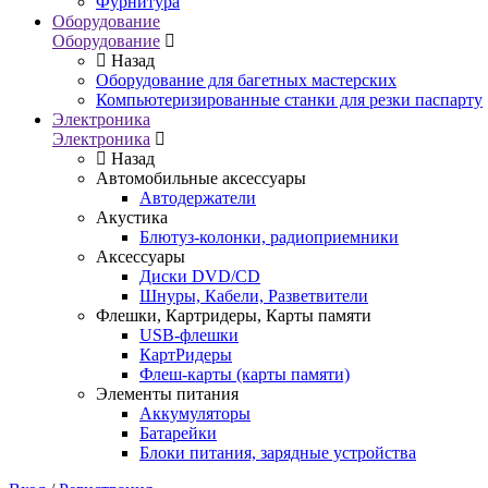
Фурнитура
Оборудование
Оборудование
Назад
Оборудование для багетных мастерских
Компьютеризированные станки для резки паспарту
Электроника
Электроника
Назад
Автомобильные аксессуары
Автодержатели
Акустика
Блютуз-колонки, радиоприемники
Аксессуары
Диски DVD/CD
Шнуры, Кабели, Разветвители
Флешки, Картридеры, Карты памяти
USB-флешки
КартРидеры
Флеш-карты (карты памяти)
Элементы питания
Аккумуляторы
Батарейки
Блоки питания, зарядные устройства