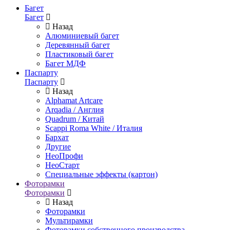
Багет
Багет
Назад
Алюминиевый багет
Деревянный багет
Пластиковый багет
Багет МДФ
Паспарту
Паспарту
Назад
Alphamat Artcare
Arqadia / Англия
Quadrum / Китай
Scappi Roma White / Италия
Бархат
Другие
НеоПрофи
НеоСтарт
Специальные эффекты (картон)
Фоторамки
Фоторамки
Назад
Фоторамки
Мультирамки
Фоторамки собственного производства