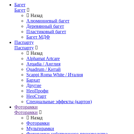
Багет
Багет
Назад
Алюминиевый багет
Деревянный багет
Пластиковый багет
Багет МДФ
Паспарту
Паспарту
Назад
Alphamat Artcare
Arqadia / Англия
Quadrum / Китай
Scappi Roma White / Италия
Бархат
Другие
НеоПрофи
НеоСтарт
Специальные эффекты (картон)
Фоторамки
Фоторамки
Назад
Фоторамки
Мультирамки
Фоторамки собственного производства