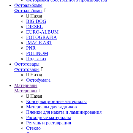
Фотоальбомы
Фотоальбомы
Назад
BIG DOG
DIESEL
EURO-ALBUM
FOTOGRAFIA
IMAGE ART
PNR
POLINOM
Под заказ
Фототовары
Фототовары
Назад
Фотобумага
Материалы
Материалы
Назад
Консервационные материалы
Материалы для задников
Пленки для наката и ламинирования
Расходные материалы
Ретушь и реставрация
Стекло