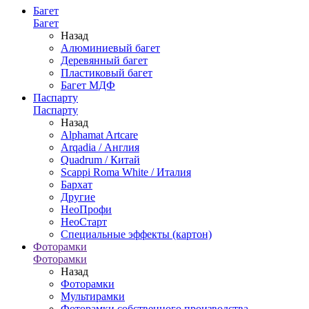
Багет
Багет
Назад
Алюминиевый багет
Деревянный багет
Пластиковый багет
Багет МДФ
Паспарту
Паспарту
Назад
Alphamat Artcare
Arqadia / Англия
Quadrum / Китай
Scappi Roma White / Италия
Бархат
Другие
НеоПрофи
НеоСтарт
Специальные эффекты (картон)
Фоторамки
Фоторамки
Назад
Фоторамки
Мультирамки
Фоторамки собственного производства