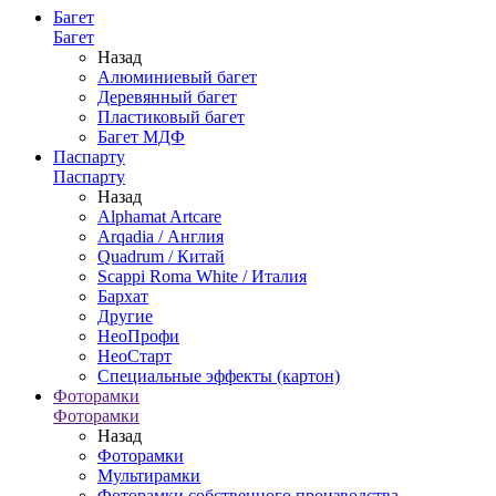
Багет
Багет
Назад
Алюминиевый багет
Деревянный багет
Пластиковый багет
Багет МДФ
Паспарту
Паспарту
Назад
Alphamat Artcare
Arqadia / Англия
Quadrum / Китай
Scappi Roma White / Италия
Бархат
Другие
НеоПрофи
НеоСтарт
Специальные эффекты (картон)
Фоторамки
Фоторамки
Назад
Фоторамки
Мультирамки
Фоторамки собственного производства