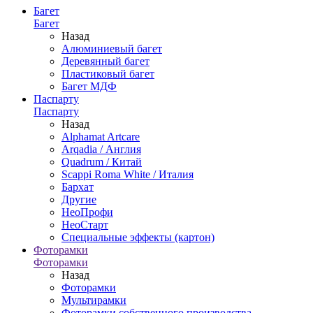
Багет
Багет
Назад
Алюминиевый багет
Деревянный багет
Пластиковый багет
Багет МДФ
Паспарту
Паспарту
Назад
Alphamat Artcare
Arqadia / Англия
Quadrum / Китай
Scappi Roma White / Италия
Бархат
Другие
НеоПрофи
НеоСтарт
Специальные эффекты (картон)
Фоторамки
Фоторамки
Назад
Фоторамки
Мультирамки
Фоторамки собственного производства