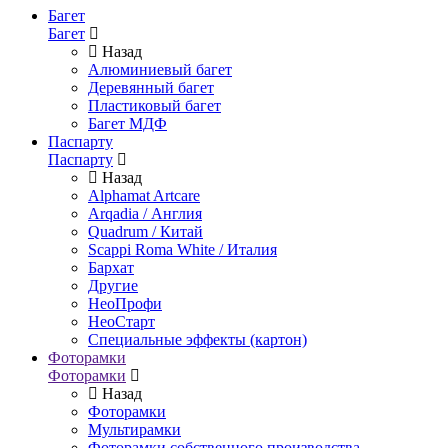
Багет
Багет
Назад
Алюминиевый багет
Деревянный багет
Пластиковый багет
Багет МДФ
Паспарту
Паспарту
Назад
Alphamat Artcare
Arqadia / Англия
Quadrum / Китай
Scappi Roma White / Италия
Бархат
Другие
НеоПрофи
НеоСтарт
Специальные эффекты (картон)
Фоторамки
Фоторамки
Назад
Фоторамки
Мультирамки
Фоторамки собственного производства