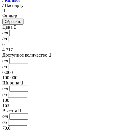
/
Каталог
/
Паспарту
Фильтр
Цена
от
до
0
4 717
Доступное количество
от
до
0.000
100.000
Ширина
от
до
100
163
Высота
от
до
70.0