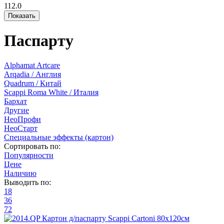
112.0
Паспарту
Alphamat Artcare
Arqadia / Англия
Quadrum / Китай
Scappi Roma White / Италия
Бархат
Другие
НеоПрофи
НеоСтарт
Специальные эффекты (картон)
Сортировать по:
Популярности
Цене
Наличию
Выводить по:
18
36
72