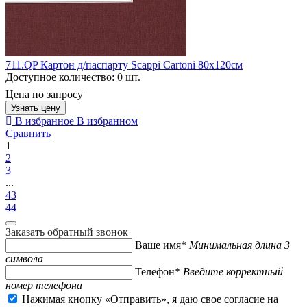
711.QP Картон д/паспарту Scappi Cartoni 80х120см
Доступное количество:
0 шт.
Цена по запросу
Узнать цену
В избранное
В избранном
Сравнить
1
2
3
...
43
44
Заказать обратный звонок
Ваше имя*
Минимальная длина 3
символа
Телефон*
Введите корректный
номер телефона
Нажимая кнопку «Отправить», я даю свое согласие на