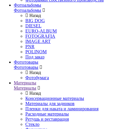
Фотоальбомы
Фотоальбомы
Назад
BIG DOG
DIESEL
EURO-ALBUM
FOTOGRAFIA
IMAGE ART
PNR
POLINOM
Под заказ
Фототовары
Фототовары
Назад
Фотобумага
Материалы
Материалы
Назад
Консервационные материалы
Материалы для задников
Пленки для наката и ламинирования
Расходные материалы
Ретушь и реставрация
Стекло