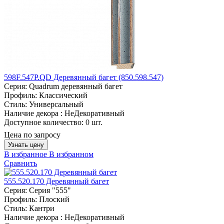
598F.547P.QD Деревянный багет (850.598.547)
Серия:
Quadrum деревянный багет
Профиль:
Классический
Стиль:
Универсальный
Наличие декора :
НеДекоративный
Доступное количество:
0 шт.
Цена по запросу
Узнать цену
В избранное
В избранном
Сравнить
555.520.170 Деревянный багет
Серия:
Серия "555"
Профиль:
Плоский
Стиль:
Кантри
Наличие декора :
НеДекоративный