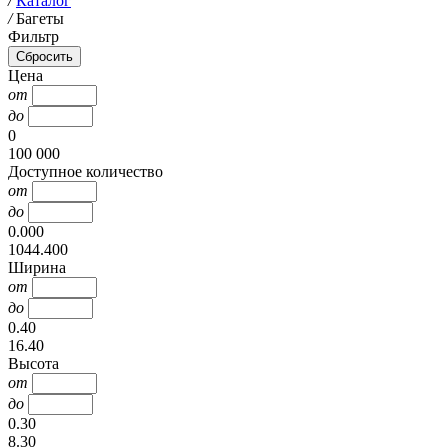
/
Каталог
/
Багеты
Фильтр
Цена
от
до
0
100 000
Доступное количество
от
до
0.000
1044.400
Ширина
от
до
0.40
16.40
Высота
от
до
0.30
8.30