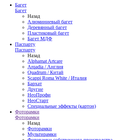
Багет
Багет
Назад
Алюминиевый багет
Деревянный багет
Пластиковый багет
Багет МДФ
Паспарту
Паспарту
Назад
Alphamat Artcare
Arqadia / Англия
Quadrum / Китай
Scappi Roma White / Италия
Бархат
Другие
НеоПрофи
НеоСтарт
Специальные эффекты (картон)
Фоторамки
Фоторамки
Назад
Фоторамки
Мультирамки
Фоторамки собственного производства