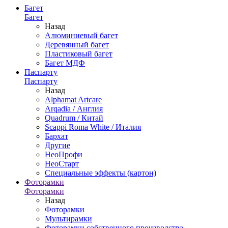
Багет
Багет
Назад
Алюминиевый багет
Деревянный багет
Пластиковый багет
Багет МДФ
Паспарту
Паспарту
Назад
Alphamat Artcare
Arqadia / Англия
Quadrum / Китай
Scappi Roma White / Италия
Бархат
Другие
НеоПрофи
НеоСтарт
Специальные эффекты (картон)
Фоторамки
Фоторамки
Назад
Фоторамки
Мультирамки
Фоторамки собственного производства