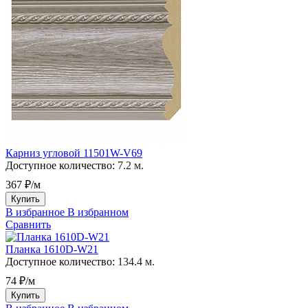
Карниз угловой 11501W-V69
Доступное количество:
7.2 м.
367 ₽/м
Купить
В избранное
В избранном
Сравнить
Планка 1610D-W21
Доступное количество:
134.4 м.
74 ₽/м
Купить