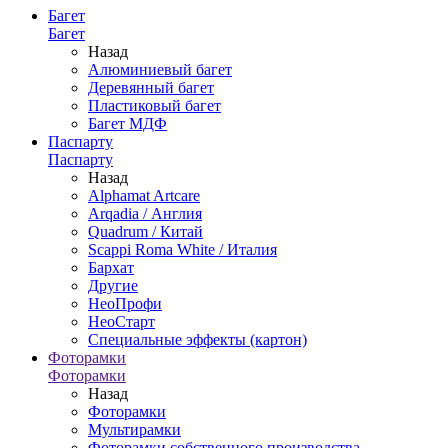
Багет
Багет
Назад
Алюминиевый багет
Деревянный багет
Пластиковый багет
Багет МДФ
Паспарту
Паспарту
Назад
Alphamat Artcare
Arqadia / Англия
Quadrum / Китай
Scappi Roma White / Италия
Бархат
Другие
НеоПрофи
НеоСтарт
Специальные эффекты (картон)
Фоторамки
Фоторамки
Назад
Фоторамки
Мультирамки
Фоторамки собственного производства