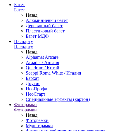
Багет
Багет
Назад
Алюминиевый багет
Деревянный багет
Пластиковый багет
Багет МДФ
Паспарту
Паспарту
Назад
Alphamat Artcare
Arqadia / Англия
Quadrum / Китай
Scappi Roma White / Италия
Бархат
Другие
НеоПрофи
НеоСтарт
Специальные эффекты (картон)
Фоторамки
Фоторамки
Назад
Фоторамки
Мультирамки
Фоторамки собственного производства