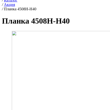
/
Каталог
/
Акция
/
Планка 4508H-H40
Планка 4508H-H40