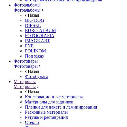
Фотоальбомы
Фотоальбомы
Назад
BIG DOG
DIESEL
EURO-ALBUM
FOTOGRAFIA
IMAGE ART
PNR
POLINOM
Под заказ
Фототовары
Фототовары
Назад
Фотобумага
Материалы
Материалы
Назад
Консервационные материалы
Материалы для задников
Пленки для наката и ламинирования
Расходные материалы
Ретушь и реставрация
Стекло