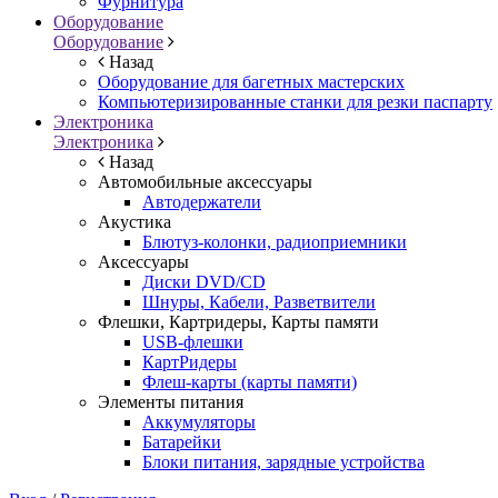
Фурнитура
Оборудование
Оборудование
Назад
Оборудование для багетных мастерских
Компьютеризированные станки для резки паспарту
Электроника
Электроника
Назад
Автомобильные аксессуары
Автодержатели
Акустика
Блютуз-колонки, радиоприемники
Аксессуары
Диски DVD/CD
Шнуры, Кабели, Разветвители
Флешки, Картридеры, Карты памяти
USB-флешки
КартРидеры
Флеш-карты (карты памяти)
Элементы питания
Аккумуляторы
Батарейки
Блоки питания, зарядные устройства