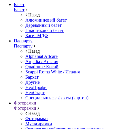
Багет
Багет
Назад
Алюминиевый багет
Деревянный багет
Пластиковый багет
Багет МДФ
Паспарту
Паспарту
Назад
Alphamat Artcare
Arqadia / Англия
Quadrum / Китай
Scappi Roma White / Италия
Бархат
Другие
НеоПрофи
НеоСтарт
Специальные эффекты (картон)
Фоторамки
Фоторамки
Назад
Фоторамки
Мультирамки
Фоторамки собственного производства