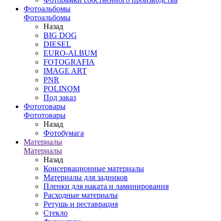
Фотоальбомы
Фотоальбомы
Назад
BIG DOG
DIESEL
EURO-ALBUM
FOTOGRAFIA
IMAGE ART
PNR
POLINOM
Под заказ
Фототовары
Фототовары
Назад
Фотобумага
Материалы
Материалы
Назад
Консервационные материалы
Материалы для задников
Пленки для наката и ламинирования
Расходные материалы
Ретушь и реставрация
Стекло