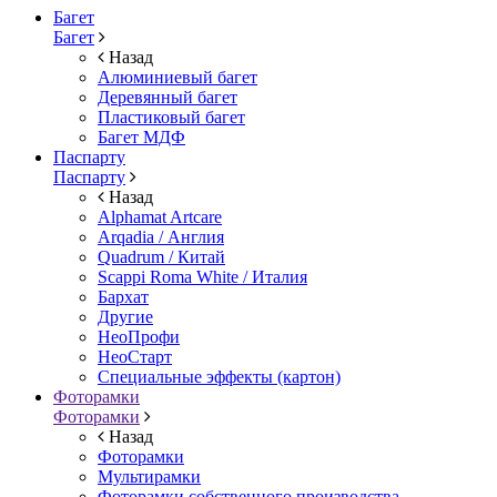
Багет
Багет
Назад
Алюминиевый багет
Деревянный багет
Пластиковый багет
Багет МДФ
Паспарту
Паспарту
Назад
Alphamat Artcare
Arqadia / Англия
Quadrum / Китай
Scappi Roma White / Италия
Бархат
Другие
НеоПрофи
НеоСтарт
Специальные эффекты (картон)
Фоторамки
Фоторамки
Назад
Фоторамки
Мультирамки
Фоторамки собственного производства