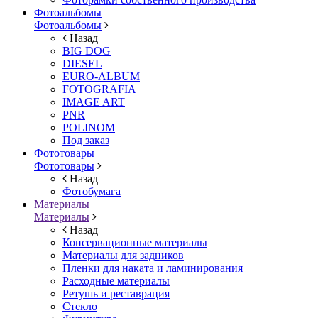
Фотоальбомы
Фотоальбомы
Назад
BIG DOG
DIESEL
EURO-ALBUM
FOTOGRAFIA
IMAGE ART
PNR
POLINOM
Под заказ
Фототовары
Фототовары
Назад
Фотобумага
Материалы
Материалы
Назад
Консервационные материалы
Материалы для задников
Пленки для наката и ламинирования
Расходные материалы
Ретушь и реставрация
Стекло