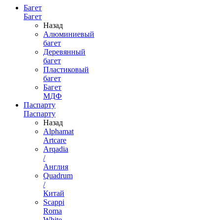
Багет
Багет
Назад
Алюминиевый
багет
Деревянный
багет
Пластиковый
багет
Багет
МДФ
Паспарту
Паспарту
Назад
Alphamat
Artcare
Arqadia
/
Англия
Quadrum
/
Китай
Scappi
Roma
White