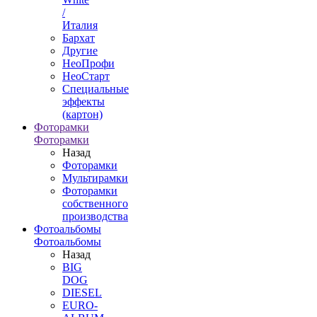
/
Италия
Бархат
Другие
НеоПрофи
НеоСтарт
Специальные
эффекты
(картон)
Фоторамки
Фоторамки
Назад
Фоторамки
Мультирамки
Фоторамки
собственного
производства
Фотоальбомы
Фотоальбомы
Назад
BIG
DOG
DIESEL
EURO-