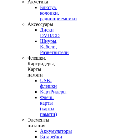
Акустика
Блютуз-
колонки,
радиоприемники
Аксессуары
Диски
DVD/CD
Шнуры,
Кабели,
Разветвители
Флешки,
Картридеры,
Карты
памяти
USB-
флешки
КартРидеры
Флеш-
карты
(карты
памяти)
Элементы
питания
Аккумуляторы
Батарейки