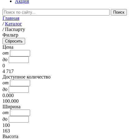
Акция
Главная
/
Каталог
/
Паспарту
Фильтр
Цена
от
до
0
4 717
Доступное количество
от
до
0.000
100.000
Ширина
от
до
100
163
Высота