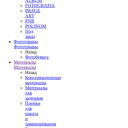
ALBUM
FOTOGRAFIA
IMAGE
ART
PNR
POLINOM
Под
заказ
Фототовары
Фототовары
Назад
Фотобумага
Материалы
Материалы
Назад
Консервационные
материалы
Материалы
для
задников
Пленки
для
наката
и
ламинирования