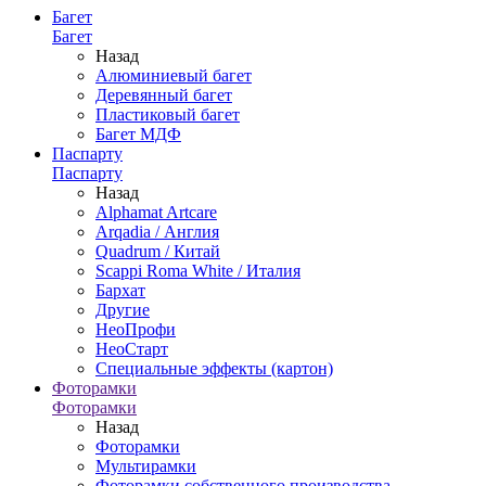
Багет
Багет
Назад
Алюминиевый багет
Деревянный багет
Пластиковый багет
Багет МДФ
Паспарту
Паспарту
Назад
Alphamat Artcare
Arqadia / Англия
Quadrum / Китай
Scappi Roma White / Италия
Бархат
Другие
НеоПрофи
НеоСтарт
Специальные эффекты (картон)
Фоторамки
Фоторамки
Назад
Фоторамки
Мультирамки
Фоторамки собственного производства