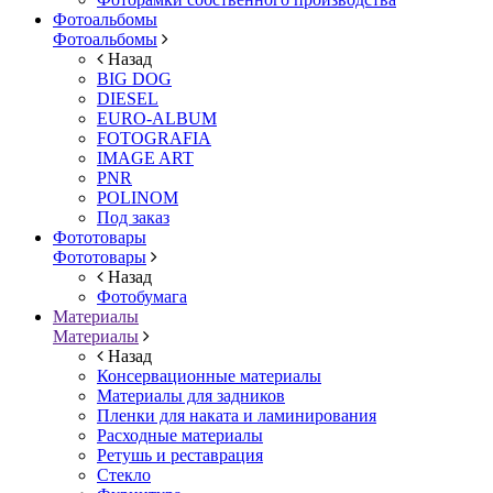
Фотоальбомы
Фотоальбомы
Назад
BIG DOG
DIESEL
EURO-ALBUM
FOTOGRAFIA
IMAGE ART
PNR
POLINOM
Под заказ
Фототовары
Фототовары
Назад
Фотобумага
Материалы
Материалы
Назад
Консервационные материалы
Материалы для задников
Пленки для наката и ламинирования
Расходные материалы
Ретушь и реставрация
Стекло