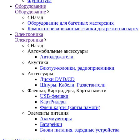
Фурнитура
Оборудование
Оборудование
Назад
Оборудование для багетных мастерских
Компьютеризированные станки для резки паспарту
Электроника
Электроника
Назад
Автомобильные аксессуары
Автодержатели
Акустика
Блютуз-колонки, радиоприемники
Аксессуары
Диски DVD/CD
Шнуры, Кабели, Разветвители
Флешки, Картридеры, Карты памяти
USB-флешки
КартРидеры
Флеш-карты (карты памяти)
Элементы питания
Аккумуляторы
Батарейки
Блоки питания, зарядные устройства