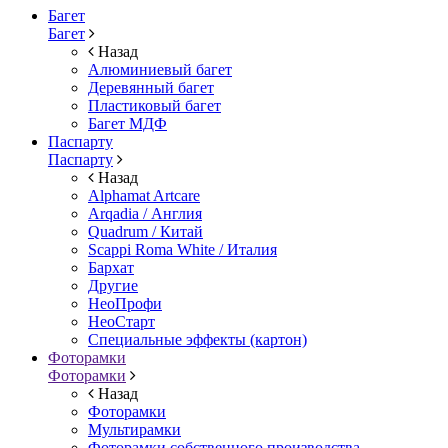
Багет
Багет
Назад
Алюминиевый багет
Деревянный багет
Пластиковый багет
Багет МДФ
Паспарту
Паспарту
Назад
Alphamat Artcare
Arqadia / Англия
Quadrum / Китай
Scappi Roma White / Италия
Бархат
Другие
НеоПрофи
НеоСтарт
Специальные эффекты (картон)
Фоторамки
Фоторамки
Назад
Фоторамки
Мультирамки
Фоторамки собственного производства