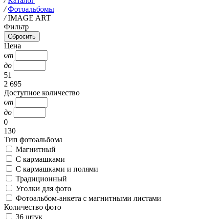
/
Каталог
/
Фотоальбомы
/
IMAGE ART
Фильтр
Цена
от
до
51
2 695
Доступное количество
от
до
0
130
Тип фотоальбома
Магнитный
С кармашками
С кармашками и полями
Традиционный
Уголки для фото
Фотоальбом-анкета с магнитными листами
Количество фото
36 штук