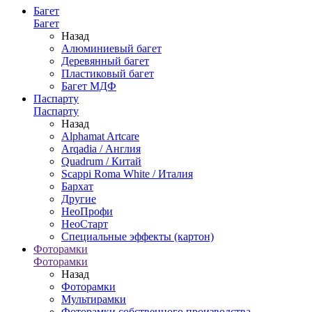
Багет
Багет
Назад
Алюминиевый багет
Деревянный багет
Пластиковый багет
Багет МДФ
Паспарту
Паспарту
Назад
Alphamat Artcare
Arqadia / Англия
Quadrum / Китай
Scappi Roma White / Италия
Бархат
Другие
НеоПрофи
НеоСтарт
Специальные эффекты (картон)
Фоторамки
Фоторамки
Назад
Фоторамки
Мультирамки
Фоторамки собственного производства