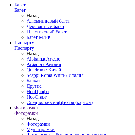
Багет
Багет
Назад
Алюминиевый багет
Деревянный багет
Пластиковый багет
Багет МДФ
Паспарту
Паспарту
Назад
Alphamat Artcare
Arqadia / Англия
Quadrum / Китай
Scappi Roma White / Италия
Бархат
Другие
НеоПрофи
НеоСтарт
Специальные эффекты (картон)
Фоторамки
Фоторамки
Назад
Фоторамки
Мультирамки
Фоторамки собственного производства