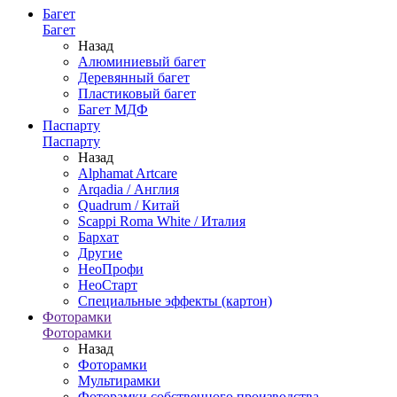
Багет
Багет
Назад
Алюминиевый багет
Деревянный багет
Пластиковый багет
Багет МДФ
Паспарту
Паспарту
Назад
Alphamat Artcare
Arqadia / Англия
Quadrum / Китай
Scappi Roma White / Италия
Бархат
Другие
НеоПрофи
НеоСтарт
Специальные эффекты (картон)
Фоторамки
Фоторамки
Назад
Фоторамки
Мультирамки
Фоторамки собственного производства