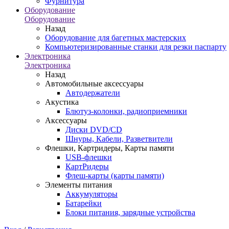
Фурнитура
Оборудование
Оборудование
Назад
Оборудование для багетных мастерских
Компьютеризированные станки для резки паспарту
Электроника
Электроника
Назад
Автомобильные аксессуары
Автодержатели
Акустика
Блютуз-колонки, радиоприемники
Аксессуары
Диски DVD/CD
Шнуры, Кабели, Разветвители
Флешки, Картридеры, Карты памяти
USB-флешки
КартРидеры
Флеш-карты (карты памяти)
Элементы питания
Аккумуляторы
Батарейки
Блоки питания, зарядные устройства