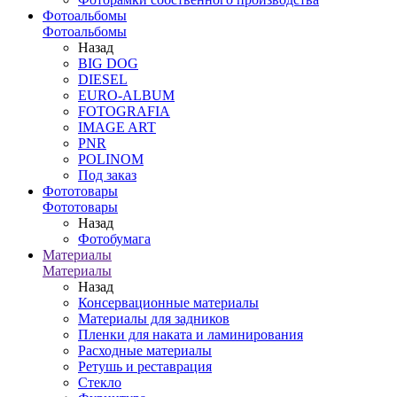
Фотоальбомы
Фотоальбомы
Назад
BIG DOG
DIESEL
EURO-ALBUM
FOTOGRAFIA
IMAGE ART
PNR
POLINOM
Под заказ
Фототовары
Фототовары
Назад
Фотобумага
Материалы
Материалы
Назад
Консервационные материалы
Материалы для задников
Пленки для наката и ламинирования
Расходные материалы
Ретушь и реставрация
Стекло