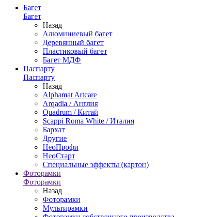
Багет
Багет
Назад
Алюминиевый багет
Деревянный багет
Пластиковый багет
Багет МДФ
Паспарту
Паспарту
Назад
Alphamat Artcare
Arqadia / Англия
Quadrum / Китай
Scappi Roma White / Италия
Бархат
Другие
НеоПрофи
НеоСтарт
Специальные эффекты (картон)
Фоторамки
Фоторамки
Назад
Фоторамки
Мультирамки
Фоторамки собственного производства