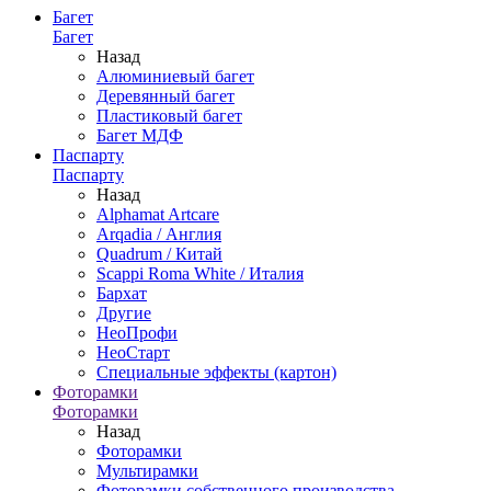
Багет
Багет
Назад
Алюминиевый багет
Деревянный багет
Пластиковый багет
Багет МДФ
Паспарту
Паспарту
Назад
Alphamat Artcare
Arqadia / Англия
Quadrum / Китай
Scappi Roma White / Италия
Бархат
Другие
НеоПрофи
НеоСтарт
Специальные эффекты (картон)
Фоторамки
Фоторамки
Назад
Фоторамки
Мультирамки
Фоторамки собственного производства