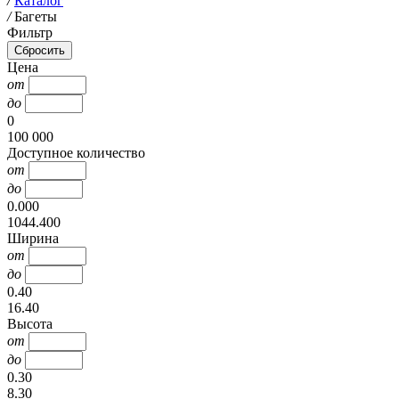
/
Каталог
/
Багеты
Фильтр
Цена
от
до
0
100 000
Доступное количество
от
до
0.000
1044.400
Ширина
от
до
0.40
16.40
Высота
от
до
0.30
8.30