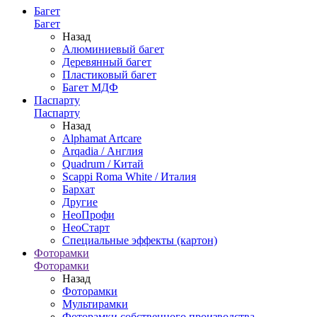
Багет
Багет
Назад
Алюминиевый багет
Деревянный багет
Пластиковый багет
Багет МДФ
Паспарту
Паспарту
Назад
Alphamat Artcare
Arqadia / Англия
Quadrum / Китай
Scappi Roma White / Италия
Бархат
Другие
НеоПрофи
НеоСтарт
Специальные эффекты (картон)
Фоторамки
Фоторамки
Назад
Фоторамки
Мультирамки
Фоторамки собственного производства