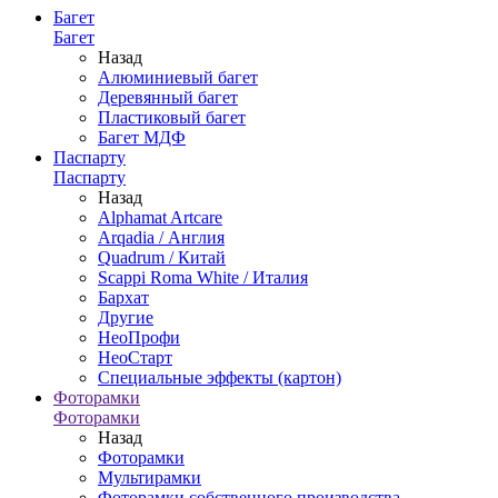
Багет
Багет
Назад
Алюминиевый багет
Деревянный багет
Пластиковый багет
Багет МДФ
Паспарту
Паспарту
Назад
Alphamat Artcare
Arqadia / Англия
Quadrum / Китай
Scappi Roma White / Италия
Бархат
Другие
НеоПрофи
НеоСтарт
Специальные эффекты (картон)
Фоторамки
Фоторамки
Назад
Фоторамки
Мультирамки
Фоторамки собственного производства