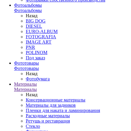
Фотоальбомы
Фотоальбомы
Назад
BIG DOG
DIESEL
EURO-ALBUM
FOTOGRAFIA
IMAGE ART
PNR
POLINOM
Под заказ
Фототовары
Фототовары
Назад
Фотобумага
Материалы
Материалы
Назад
Консервационные материалы
Материалы для задников
Пленки для наката и ламинирования
Расходные материалы
Ретушь и реставрация
Стекло