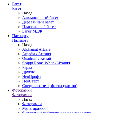
Багет
Багет
Назад
Алюминиевый багет
Деревянный багет
Пластиковый багет
Багет МДФ
Паспарту
Паспарту
Назад
Alphamat Artcare
Arqadia / Англия
Quadrum / Китай
Scappi Roma White / Италия
Бархат
Другие
НеоПрофи
НеоСтарт
Специальные эффекты (картон)
Фоторамки
Фоторамки
Назад
Фоторамки
Мультирамки
Фоторамки собственного производства