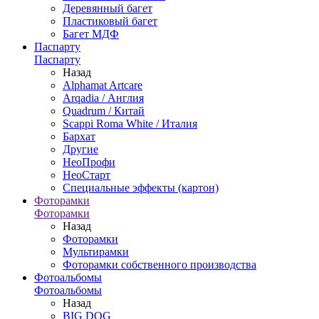
Деревянный багет
Пластиковый багет
Багет МДФ
Паспарту
Паспарту
Назад
Alphamat Artcare
Arqadia / Англия
Quadrum / Китай
Scappi Roma White / Италия
Бархат
Другие
НеоПрофи
НеоСтарт
Специальные эффекты (картон)
Фоторамки
Фоторамки
Назад
Фоторамки
Мультирамки
Фоторамки собственного производства
Фотоальбомы
Фотоальбомы
Назад
BIG DOG