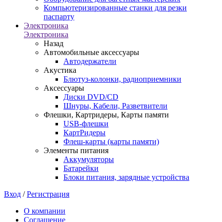
Компьютеризированные станки для резки
паспарту
Электроника
Электроника
Назад
Автомобильные аксессуары
Автодержатели
Акустика
Блютуз-колонки, радиоприемники
Аксессуары
Диски DVD/CD
Шнуры, Кабели, Разветвители
Флешки, Картридеры, Карты памяти
USB-флешки
КартРидеры
Флеш-карты (карты памяти)
Элементы питания
Аккумуляторы
Батарейки
Блоки питания, зарядные устройства
Вход
/
Регистрация
О компании
Соглашение