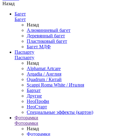
Назад
Багет
Багет
Назад
Алюминиевый багет
Деревянный багет
Пластиковый багет
Багет МДФ
Паспарту
Паспарту
Назад
Alphamat Artcare
Arqadia / Англия
Quadrum / Китай
Scappi Roma White / Италия
Бархат
Другие
НеоПрофи
НеоСтарт
Специальные эффекты (картон)
Фоторамки
Фоторамки
Назад
Фоторамки