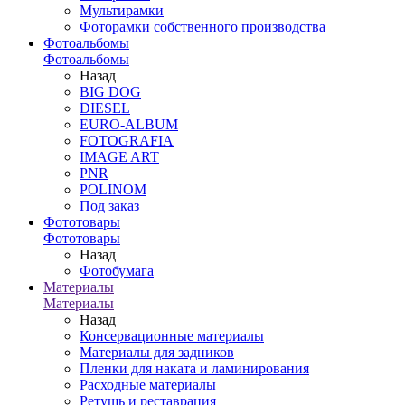
Мультирамки
Фоторамки собственного производства
Фотоальбомы
Фотоальбомы
Назад
BIG DOG
DIESEL
EURO-ALBUM
FOTOGRAFIA
IMAGE ART
PNR
POLINOM
Под заказ
Фототовары
Фототовары
Назад
Фотобумага
Материалы
Материалы
Назад
Консервационные материалы
Материалы для задников
Пленки для наката и ламинирования
Расходные материалы
Ретушь и реставрация