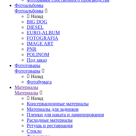
Фотоальбомы
Фотоальбомы
Назад
BIG DOG
DIESEL
EURO-ALBUM
FOTOGRAFIA
IMAGE ART
PNR
POLINOM
Под заказ
Фототовары
Фототовары
Назад
Фотобумага
Материалы
Материалы
Назад
Консервационные материалы
Материалы для задников
Пленки для наката и ламинирования
Расходные материалы
Ретушь и реставрация
Стекло