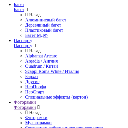
Багет
Багет
Назад
Алюминиевый багет
Деревянный багет
Пластиковый багет
Багет МДФ
Паспарту
Паспарту
Назад
Alphamat Artcare
Arqadia / Англия
Quadrum / Китай
Scappi Roma White / Италия
Бархат
Другие
НеоПрофи
НеоСтарт
Специальные эффекты (картон)
Фоторамки
Фоторамки
Назад
Фоторамки
Мультирамки
Фоторамки собственного производства