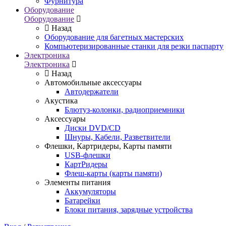
Фурнитура
Оборудование
Оборудование
Назад
Оборудование для багетных мастерских
Компьютеризированные станки для резки паспарту
Электроника
Электроника
Назад
Автомобильные аксессуары
Автодержатели
Акустика
Блютуз-колонки, радиоприемники
Аксессуары
Диски DVD/CD
Шнуры, Кабели, Разветвители
Флешки, Картридеры, Карты памяти
USB-флешки
КартРидеры
Флеш-карты (карты памяти)
Элементы питания
Аккумуляторы
Батарейки
Блоки питания, зарядные устройства