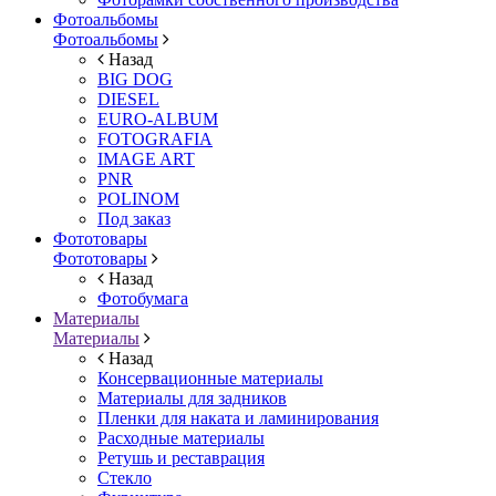
Фотоальбомы
Фотоальбомы
Назад
BIG DOG
DIESEL
EURO-ALBUM
FOTOGRAFIA
IMAGE ART
PNR
POLINOM
Под заказ
Фототовары
Фототовары
Назад
Фотобумага
Материалы
Материалы
Назад
Консервационные материалы
Материалы для задников
Пленки для наката и ламинирования
Расходные материалы
Ретушь и реставрация
Стекло