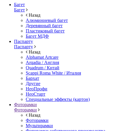
Багет
Багет
Назад
Алюминиевый багет
Деревянный багет
Пластиковый багет
Багет МДФ
Паспарту
Паспарту
Назад
Alphamat Artcare
Arqadia / Англия
Quadrum / Китай
Scappi Roma White / Италия
Бархат
Другие
НеоПрофи
НеоСтарт
Специальные эффекты (картон)
Фоторамки
Фоторамки
Назад
Фоторамки
Мультирамки
Фоторамки собственного производства