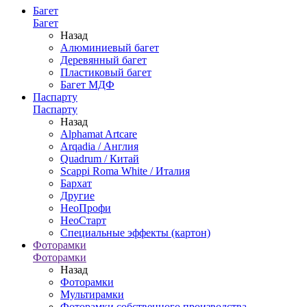
Багет
Багет
Назад
Алюминиевый багет
Деревянный багет
Пластиковый багет
Багет МДФ
Паспарту
Паспарту
Назад
Alphamat Artcare
Arqadia / Англия
Quadrum / Китай
Scappi Roma White / Италия
Бархат
Другие
НеоПрофи
НеоСтарт
Специальные эффекты (картон)
Фоторамки
Фоторамки
Назад
Фоторамки
Мультирамки
Фоторамки собственного производства