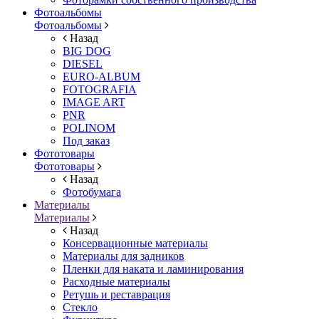
Фотоальбомы
Фотоальбомы
Назад
BIG DOG
DIESEL
EURO-ALBUM
FOTOGRAFIA
IMAGE ART
PNR
POLINOM
Под заказ
Фототовары
Фототовары
Назад
Фотобумага
Материалы
Материалы
Назад
Консервационные материалы
Материалы для задников
Пленки для наката и ламинирования
Расходные материалы
Ретушь и реставрация
Стекло