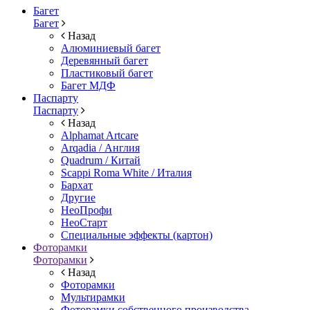
Багет
Багет
Назад
Алюминиевый багет
Деревянный багет
Пластиковый багет
Багет МДФ
Паспарту
Паспарту
Назад
Alphamat Artcare
Arqadia / Англия
Quadrum / Китай
Scappi Roma White / Италия
Бархат
Другие
НеоПрофи
НеоСтарт
Специальные эффекты (картон)
Фоторамки
Фоторамки
Назад
Фоторамки
Мультирамки
Фоторамки собственного производства