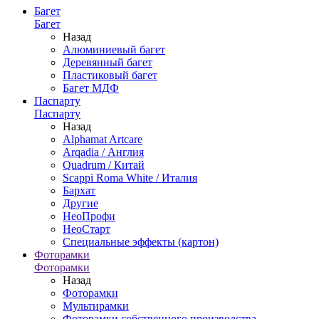
Багет
Багет
Назад
Алюминиевый багет
Деревянный багет
Пластиковый багет
Багет МДФ
Паспарту
Паспарту
Назад
Alphamat Artcare
Arqadia / Англия
Quadrum / Китай
Scappi Roma White / Италия
Бархат
Другие
НеоПрофи
НеоСтарт
Специальные эффекты (картон)
Фоторамки
Фоторамки
Назад
Фоторамки
Мультирамки
Фоторамки собственного производства