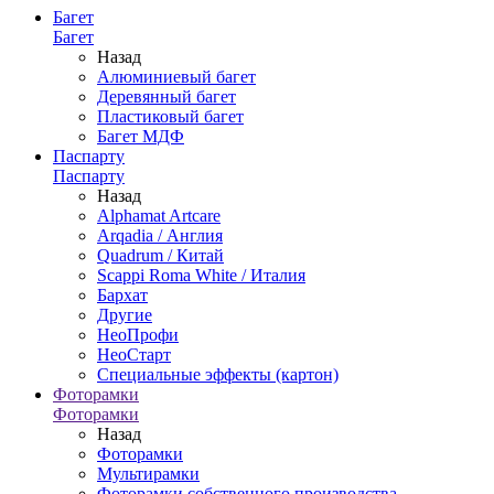
Багет
Багет
Назад
Алюминиевый багет
Деревянный багет
Пластиковый багет
Багет МДФ
Паспарту
Паспарту
Назад
Alphamat Artcare
Arqadia / Англия
Quadrum / Китай
Scappi Roma White / Италия
Бархат
Другие
НеоПрофи
НеоСтарт
Специальные эффекты (картон)
Фоторамки
Фоторамки
Назад
Фоторамки
Мультирамки
Фоторамки собственного производства