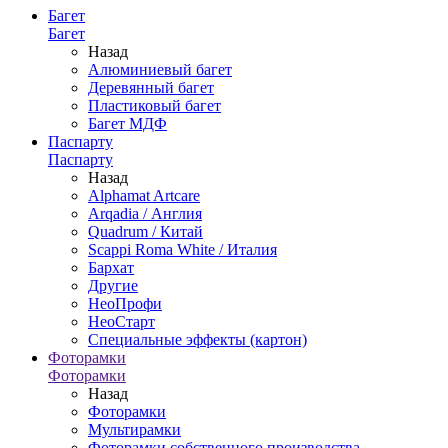
Багет
Багет
Назад
Алюминиевый багет
Деревянный багет
Пластиковый багет
Багет МДФ
Паспарту
Паспарту
Назад
Alphamat Artcare
Arqadia / Англия
Quadrum / Китай
Scappi Roma White / Италия
Бархат
Другие
НеоПрофи
НеоСтарт
Специальные эффекты (картон)
Фоторамки
Фоторамки
Назад
Фоторамки
Мультирамки
Фоторамки собственного производства