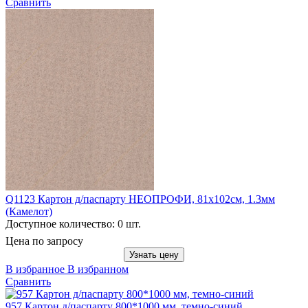
Сравнить
Q1123 Картон д/паспарту НЕОПРОФИ, 81x102см, 1.3мм
(Камелот)
Доступное количество:
0 шт.
Цена по запросу
Узнать цену
В избранное
В избранном
Сравнить
957 Картон д/паспарту 800*1000 мм, темно-синий