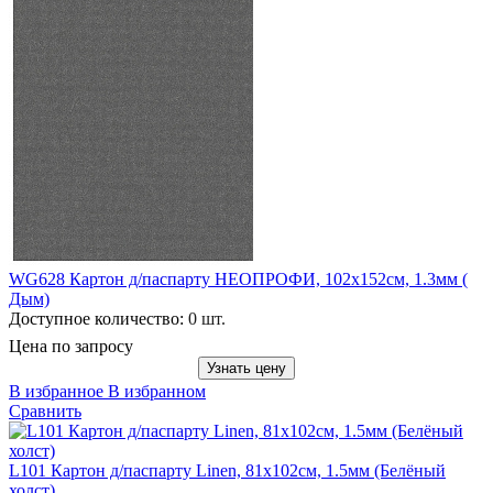
WG628 Картон д/паспарту НЕОПРОФИ, 102x152см, 1.3мм (
Дым)
Доступное количество:
0 шт.
Цена по запросу
Узнать цену
В избранное
В избранном
Сравнить
L101 Картон д/паспарту Linen, 81x102см, 1.5мм (Белёный
холст)